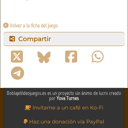
Volver a la ficha del juego
Compartir
DoblajeVideojuegos.es es un proyecto sin ánimo de lucro creado
por
Yova Turnes
Invítame a un café en Ko-Fi
Haz una donación vía PayPal