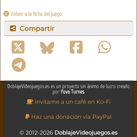
Volver a la ficha del juego
Compartir
DoblajeVideojuegos.es es un proyecto sin ánimo de lucro creado
por
Yova Turnes
Invítame a un café en Ko-Fi
Haz una donación vía PayPal
© 2012-2026
DoblajeVideojuegos.es