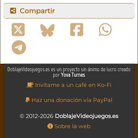
Compartir
DoblajeVideojuegos.es es un proyecto sin ánimo de lucro creado
por
Yova Turnes
Invítame a un café en Ko-Fi
Haz una donación vía PayPal
© 2012-2026
DoblajeVideojuegos.es
Sobre la web