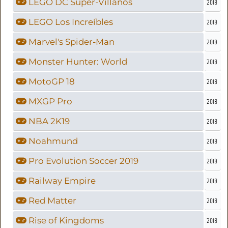
LEGO DC Súper-Villanos
2018
LEGO Los Increíbles
2018
Marvel's Spider-Man
2018
Monster Hunter: World
2018
MotoGP 18
2018
MXGP Pro
2018
NBA 2K19
2018
Noahmund
2018
Pro Evolution Soccer 2019
2018
Railway Empire
2018
Red Matter
2018
Rise of Kingdoms
2018