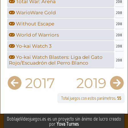
Total War: Arena
2018
WarioWare Gold
2018
Without Escape
2018
World of Warriors
2018
Yo-kai Watch 3
2018
Yo-kai Watch Blasters: Liga del Gato
2018
Rojo/Escuadrón del Perro Blanco
2017
2019
Total juegos con estos parámetros:
55
DoblajeVideojuegos.es es un proyecto sin ánimo de lucro creado
por
Yova Turnes