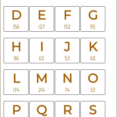
D
E
F
G
156
127
152
95
H
I
J
K
96
62
53
60
L
M
N
O
174
214
74
32
P
Q
R
S