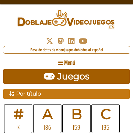
Base de datos de videojuegos doblados al español
Menú
Juegos
Por título
#
A
B
C
14
186
159
195