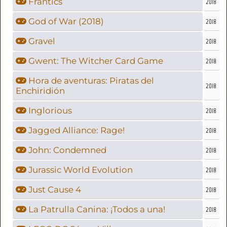
Frantics
2018
God of War (2018)
2018
Gravel
2018
Gwent: The Witcher Card Game
2018
Hora de aventuras: Piratas del
2018
Enchiridión
Inglorious
2018
Jagged Alliance: Rage!
2018
John: Condemned
2018
Jurassic World Evolution
2018
Just Cause 4
2018
La Patrulla Canina: ¡Todos a una!
2018