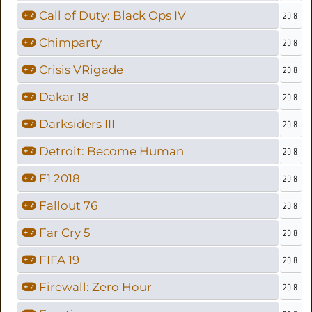
Call of Duty: Black Ops IV
2018
Chimparty
2018
Crisis VRigade
2018
Dakar 18
2018
Darksiders III
2018
Detroit: Become Human
2018
F1 2018
2018
Fallout 76
2018
Far Cry 5
2018
FIFA 19
2018
Firewall: Zero Hour
2018