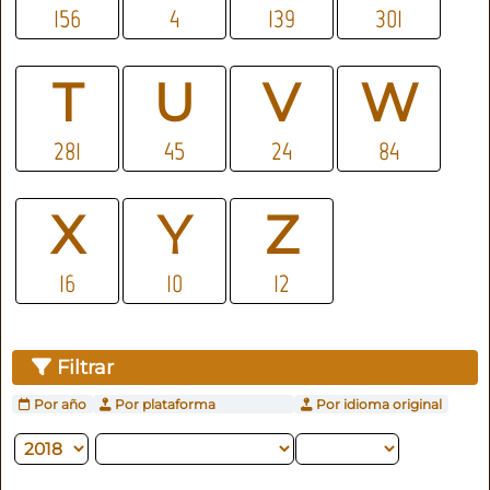
156
4
139
301
T
U
V
W
281
45
24
84
X
Y
Z
16
10
12
Filtrar
Por año
Por plataforma
Por idioma original