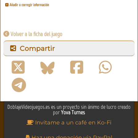
Añadir o corregir información
Volver a la ficha del juego
Compartir
DoblajeVideojuegos.es es un proyecto sin ánimo de lucro creado
por
Yova Turnes
Invítame a un café en Ko-Fi
Haz una donación vía PayPal