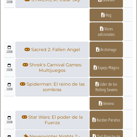
2008
Hog
Voces
adicionales
Sacred 2: Fallen Angel
Archimago
2008
Shrek's Carnival Games:
Espejo Mágico
2008
Multijuegos
Spiderman: El reino de las
Líder de los
2008
sombras
Rolling Sevens
Veneno
Star Wars: El poder de la
Kazdan Paratus
2008
Fuerza
Neverwinter Nights 2 -
Dall Plancha de