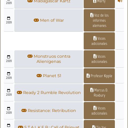
Madagascar Kartz
Marty
2009
Voz de los
Men of War
informes
2009
alemanes
Voces
adicionales
Monstruos contra
Voces
2009
Alienígenas
adicionales
Planet 51
Profesor Kipple
2009
Marcus D.
Ready 2 Rumble Revolution
2009
Roxbury
Voces
Resistance: Retribution
2009
adicionales
S.T.A.L.K.E.R.: Call of Pripyat
Tío Yar