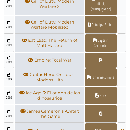
Call of Duty: Modern
Milicia
2009
Warfare 2
(Multijugador)
Call of Duty: Modern
Príncipe Farhad
2009
Warfare Mobilized
Eat Lead: The Return of
Captain
2009
Matt Hazard
Carpenter
Empire: Total War
2009
Guitar Hero: On Tour -
Fan masculino 2
2009
Modern Hits
Ice Age 3: El origen de los
Buck
2009
dinosaurios
James Cameron's Avatar:
2009
The Game