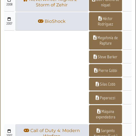
2008
Storm of Zehir
níquel
Héctor
BioShock
2007
Rodríguez
Megafonía de
Rapture
Steve Barker
Pierre Gobbi
Silas Cobb
Paparazzi
Máquina
expendedora
Call of Duty 4: Modern
Sargento
2007
Warfare
Kamarov (Sust.)