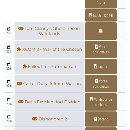
Arena
Electro (2099)
Tom Clancy's Ghost Recon:
2017
Wildlands
Voces
XCOM 2 - War of the Chosen
2017
adicionales
Fallout 4 - Automatron
Jagger
2016
Voces
Call of Duty: Infinite Warfare
2016
adicionales
Vendedor de
Deus Ex: Mankind Divided
2016
Tubehouse
Dishonored 2
Decano
2016