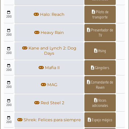
Piloto de
Halo: Reach
2010
transporte
Presentador de
Heavy Rain
2010
TV
Kane and Lynch 2: Dog
Hsing
2010
Days
Mafia II
Gángsters
2010
Comandante de
MAG
2010
Raven
Voces
Red Steel 2
2010
adicionales
Shrek: Felices para siempre
Espejo mágico
2010