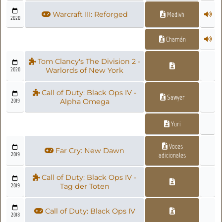
Warcraft III: Reforged
Medivh
2020
Chamán
Tom Clancy's The Division 2 -
2020
Warlords of New York
Call of Duty: Black Ops IV -
Sawyer
2019
Alpha Omega
Yuri
Voces
Far Cry: New Dawn
2019
adicionales
Call of Duty: Black Ops IV -
2019
Tag der Toten
Call of Duty: Black Ops IV
2018