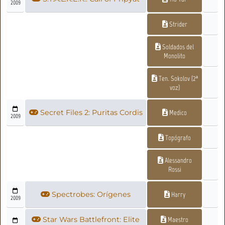
2009
Strider
Soldados del
Monolito
Ten. Sokolov (2ª
voz)
Secret Files 2: Puritas Cordis
Medico
2009
Topógrafo
Alessandro
Rossi
Spectrobes: Orígenes
Harry
2009
Star Wars Battlefront: Elite
Maestro