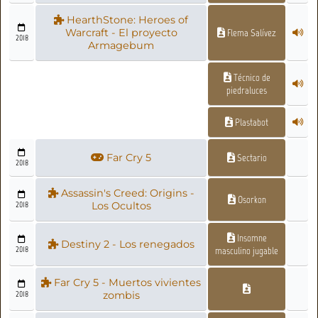
HearthStone: Heroes of
Warcraft - El proyecto
Flema Salívez
2018
Armagebum
Técnico de
piedraluces
Plastabot
Far Cry 5
Sectario
2018
Assassin's Creed: Origins -
Osorkon
2018
Los Ocultos
Insomne
Destiny 2 - Los renegados
2018
masculino jugable
Far Cry 5 - Muertos vivientes
2018
zombis