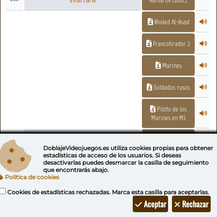
Khaled Al-Asad
Francotirador 2
Marines
Soldados rusos
Piloto de los
Marines en MJ
Call of Duty 4: Modern
Sargento
2007
Warfare (Nintendo DS)
Newman
DoblajeVideojuegos.es utiliza
cookies propias
para obtener
estadísticas de acceso de los usuarios. Si deseas
desactivarlas puedes
desmarcar la casilla de seguimiento
que encontrarás abajo.
Call of Juarez
Juárez
2007
Política de cookies
Cookies de estadísticas rechazadas. Marca esta casilla para aceptarlas.
Ned 'La plaga'
Aceptar
Rechazar