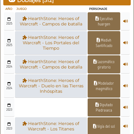
Doblajes [
512
]
AÑO
JUEGO
PERSONAJE
HearthStone: Heroes of
Ejecutivo
2025
Warcraft - Campos de batalla
huargen
HearthStone: Heroes of
Medivh
Warcraft - Los Portales del
2025
Santificado
Tiempo
HearthStone: Heroes of
Lazomático
2024
Warcraft - Campos de batalla
giratorio
HearthStone: Heroes of
Modelador
Warcraft - Duelo en las Tierras
2024
magmático
Inhóspitas
Diputado
2023
Piedraseca
HearthStone: Heroes of
Vigía del sol
2023
Warcraft - Los Titanes