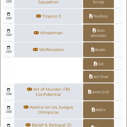
2009
Squadron
Ferroda
Tropico 3
Penúltimo
2009
Voces
Wheelman
2009
adicionales
Wolfenstein
Aviador
2009
Civil
Jack Straw
Art of Murder: FBI
James Scott
2008
Confidential
Astérix en los Juegos
Astérix
2008
Olímpicos
Belief & Betrayal: El