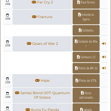
Far Cry 2
Paul Ferenc
2008
Infantería
Fracture
2008
ligera
Soldados
Soldado de Alfa
Gears of War 2
2008
1
Centauro 23
Piloto de KR-32
Haze
Piloto de VTOL
2008
James Bond 007: Quantum
Voces
2008
Of Solace
adicionales
Kung Fu Panda
Jabalís