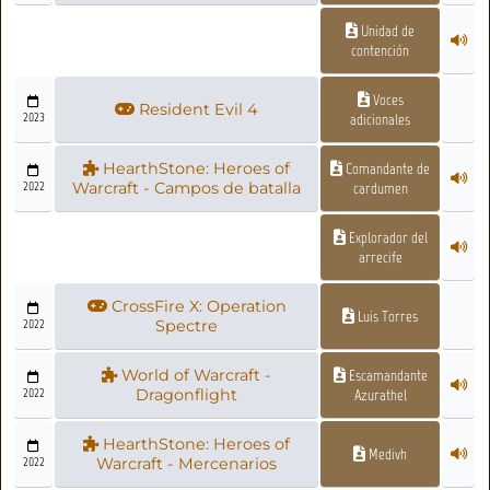
Unidad de
contención
Voces
Resident Evil 4
2023
adicionales
HearthStone: Heroes of
Comandante de
2022
Warcraft - Campos de batalla
cardumen
Explorador del
arrecife
CrossFire X: Operation
Luis Torres
2022
Spectre
World of Warcraft -
Escamandante
2022
Dragonflight
Azurathel
HearthStone: Heroes of
Medivh
2022
Warcraft - Mercenarios