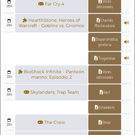
Voces
Far Cry 4
2014
adicionales
HearthStone: Heroes of
Chamán
2014
Warcraft - Goblins vs. Gnomos
Machacaduna
Disparomática
giratoria
Traganieve
BioShock Infinite - Panteón
Voces
2014
marino: Episodio 2
adicionales
Skylanders: Trap Team
Verl
2014
Smeekens
The Crew
Omar
2014