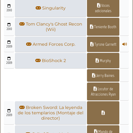
Voces
Singularity
2010
adicionales
Tom Clancy's Ghost Recon
Teniente Booth
2010
(Wii)
Armed Forces Corp.
Tyrone Garnett
2009
BioShock 2
Murphy
2009
Jerry Baines
Locutor de
Atracciones Ryan
Broken Sword: La leyenda
de los templarios (Montaje del
2009
director)
Mando de