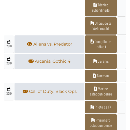
Técnico
subordinado
Oficial de la
Wehrmacht
Conejillo de
Aliens vs. Predator
2010
indias 1
Arcania: Gothic 4
Daranis
2010
Norman
Marine
Call of Duty: Black Ops
2010
estadounidense
Piloto de F4
Prisionero
estadounidense