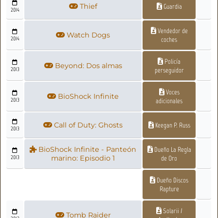
Thief
Guardia
2014
Vendedor de
Watch Dogs
2014
coches
Policía
Beyond: Dos almas
2013
perseguidor
Voces
BioShock Infinite
2013
adicionales
Call of Duty: Ghosts
Keegan P. Russ
2013
BioShock Infinite - Panteón
Dueño La Regla
2013
marino: Episodio 1
de Oro
Dueño Discos
Rapture
Solarii /
Tomb Raider