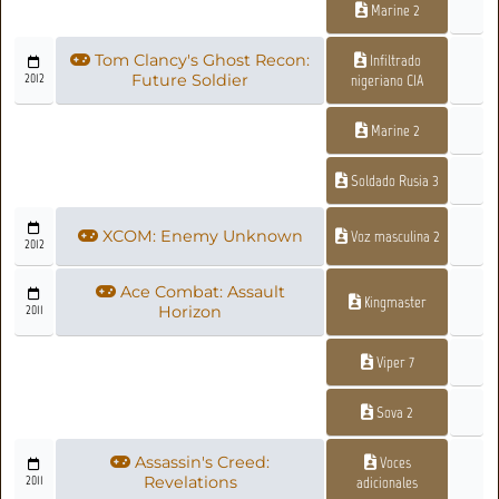
Marine 2
Tom Clancy's Ghost Recon:
Infiltrado
2012
Future Soldier
nigeriano CIA
Marine 2
Soldado Rusia 3
XCOM: Enemy Unknown
Voz masculina 2
2012
Ace Combat: Assault
Kingmaster
2011
Horizon
Viper 7
Sova 2
Assassin's Creed:
Voces
2011
Revelations
adicionales