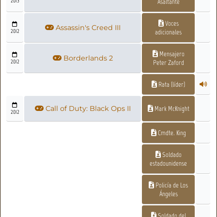
2013
Asaltante
Voces
Assassin's Creed III
2012
adicionales
Mensajero
Borderlands 2
2012
Peter Zaford
Rata (líder)
Call of Duty: Black Ops II
Mark McKnight
2012
Cmdte. King
Soldado
estadounidense
Policía de Los
Ángeles
Soldado del