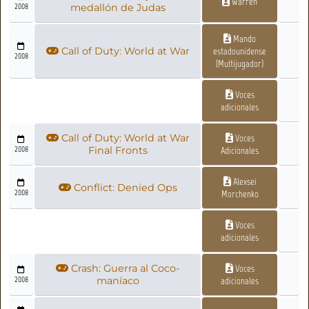
Warren
2008
medallón de Judas
Mando
Call of Duty: World at War
estadounidense
2008
(Multijugador)
Voces
adicionales
Call of Duty: World at War
Voces
2008
Final Fronts
Adicionales
Alexsei
Conflict: Denied Ops
2008
Morchenko
Voces
adicionales
Crash: Guerra al Coco-
Voces
2008
maníaco
adicionales