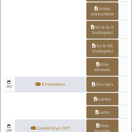
Soldado
estadounidense
Voz de Op 40
(multijugador)
Voz de SOG
(multijugador)
Voces
adicionales
Enredados
Chico Cabra
2010
Guardias
Ladrón
Voces
GoldenEye 007
2010
adicionales