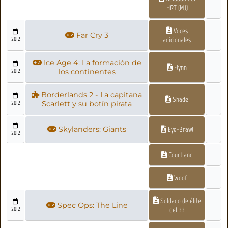
HRT (MJ)
Voces
Far Cry 3
2012
adicionales
Ice Age 4: La formación de
Flynn
2012
los continentes
Borderlands 2 - La capitana
Shade
2012
Scarlett y su botín pirata
Skylanders: Giants
Eye-Brawl
2012
Courtland
Woof
Soldado de élite
Spec Ops: The Line
2012
del 33