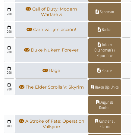
Call of Duty: Modern
Sandman
2011
Warfare 3
Carnival: ¡en acción!
Barker
2011
Johnny
Duke Nukem Forever
O'Lenoman's /
2011
Reporteros
Rage
Rescoe
2011
The Elder Scrolls V: Skyrim
Hakon Ojo Único
2011
Augur de
Dunlain
A Stroke of Fate: Operation
Gunther el
2010
Valkyrie
Eterno