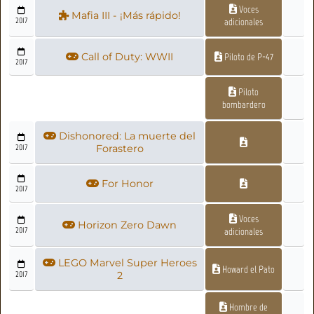
Voces
Mafia III - ¡Más rápido!
2017
adicionales
Call of Duty: WWII
Piloto de P-47
2017
Piloto
bombardero
Dishonored: La muerte del
2017
Forastero
For Honor
2017
Voces
Horizon Zero Dawn
2017
adicionales
LEGO Marvel Super Heroes
Howard el Pato
2017
2
Hombre de