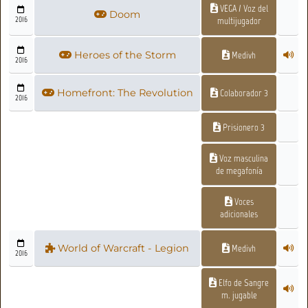
VEGA / Voz del
Doom
2016
multijugador
Heroes of the Storm
Medivh
2016
Homefront: The Revolution
Colaborador 3
2016
Prisionero 3
Voz masculina
de megafonía
Voces
adicionales
World of Warcraft - Legion
Medivh
2016
Elfo de Sangre
m. jugable