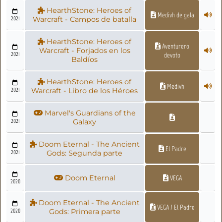
HearthStone: Heroes of
Medivh de gala
2021
Warcraft - Campos de batalla
HearthStone: Heroes of
Aventurero
Warcraft - Forjados en los
2021
devoto
Baldíos
HearthStone: Heroes of
Medivh
2021
Warcraft - Libro de los Héroes
Marvel's Guardians of the
2021
Galaxy
Doom Eternal - The Ancient
El Padre
2021
Gods: Segunda parte
Doom Eternal
VEGA
2020
Doom Eternal - The Ancient
VEGA / El Padre
2020
Gods: Primera parte