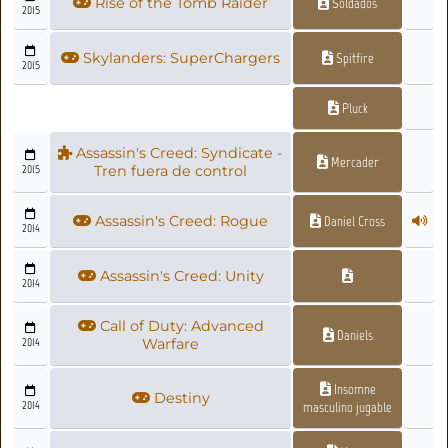
Rise of the Tomb Raider
Soldados
2015
Skylanders: SuperChargers
Spitfire
2015
Pluck
Assassin's Creed: Syndicate -
Mercader
2015
Tren fuera de control
Assassin's Creed: Rogue
Daniel Cross
2014
Assassin's Creed: Unity
2014
Call of Duty: Advanced
Daniels
2014
Warfare
Insomne
Destiny
2014
masculino jugable