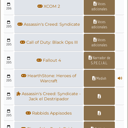
Voces
XCOM 2
2016
adicionales
Voces
Assassin's Creed: Syndicate
2015
adicionales
Voces
Call of Duty: Black Ops III
2015
adicionales
Narrador de
Fallout 4
2015
S.P.E.C.I.A.L.
HearthStone: Heroes of
Medivh
2015
Warcraft
Assassin's Creed: Syndicate -
2015
Jack el Destripador
Rabbids Appisodes
2015