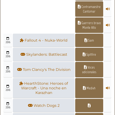
Contramaestre
Cantomar
Guerrero bravo
Monte Alto
Fallout 4 - Nuka-World
Sam
2016
Skylanders: Battlecast
Spitfire
2016
Voces
Tom Clancy's The Division
2016
adicionales
HearthStone: Heroes of
Warcraft - Una noche en
Medivh
2016
Karazhan
Watch Dogs 2
2016