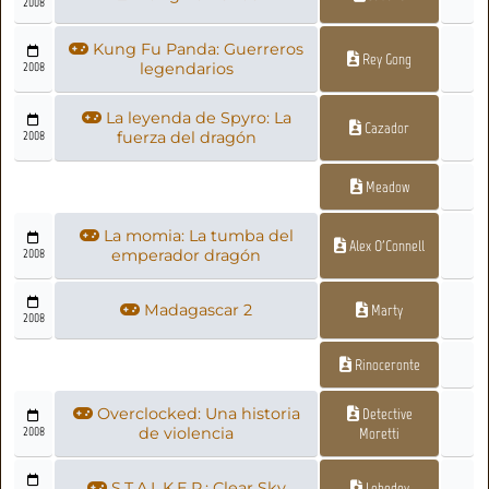
2008
Kung Fu Panda: Guerreros
Rey Gong
2008
legendarios
La leyenda de Spyro: La
Cazador
2008
fuerza del dragón
Meadow
La momia: La tumba del
Alex O'Connell
2008
emperador dragón
Madagascar 2
Marty
2008
Rinoceronte
Overclocked: Una historia
Detective
2008
de violencia
Moretti
S.T.A.L.K.E.R.: Clear Sky
Lebedev