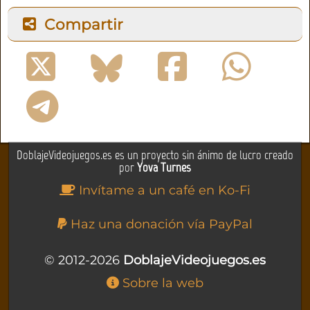
Compartir
DoblajeVideojuegos.es es un proyecto sin ánimo de lucro creado
por
Yova Turnes
Invítame a un café en Ko-Fi
Haz una donación vía PayPal
© 2012-2026
DoblajeVideojuegos.es
Sobre la web