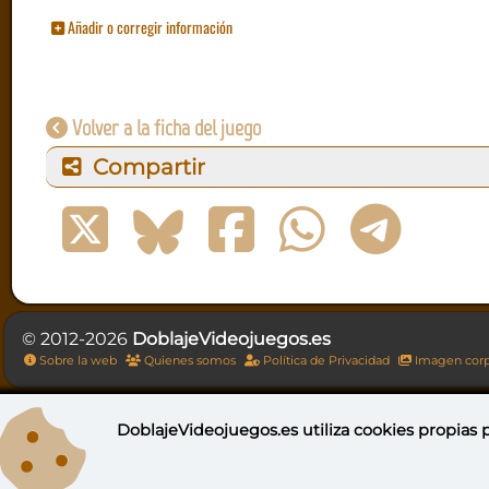
Añadir o corregir información
Volver a la ficha del juego
Compartir
© 2012-2026
DoblajeVideojuegos.es
Sobre la web
Quienes somos
Política de Privacidad
Imagen corp
DoblajeVideojuegos.es utiliza
cookies propias
p