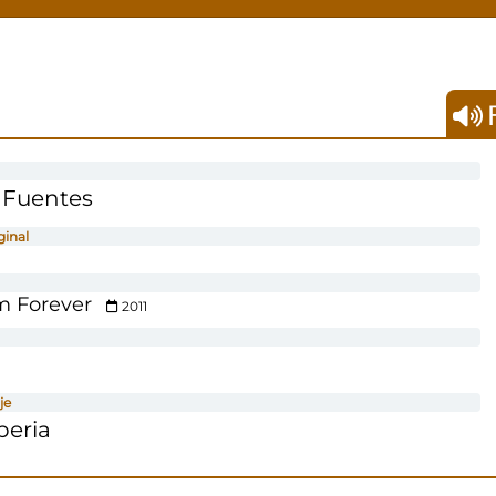
F
 Fuentes
ginal
 Forever
2011
je
beria