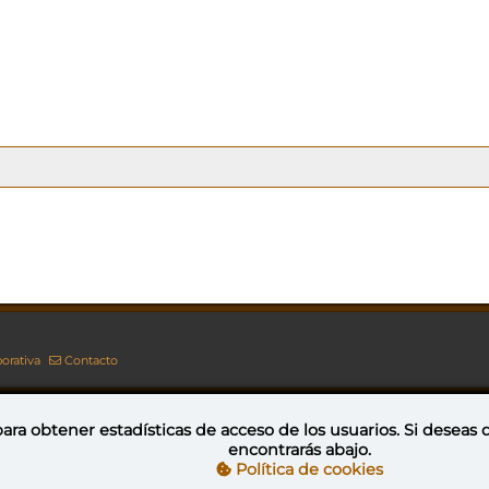
orativa
Contacto
ara obtener estadísticas de acceso de los usuarios. Si deseas
encontrarás abajo.
Esta obra está bajo una licencia de Creative Commons Reconocimiento-NoComercial-CompartirIgual 4.0 Internacional
Política de cookies