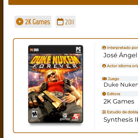
2K Games
2011
Interpretado por
José Ángel
Actor idioma ori
Juego
Duke Nukem
Editora
2K Games
Estudio de dobla
Synthesis I