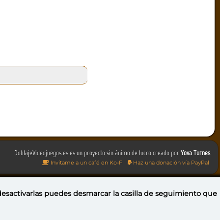
DoblajeVideojuegos.es es un proyecto sin ánimo de lucro creado por
Yova Turnes
Invítame a un café en Ko-Fi
Haz una donación vía PayPal
 desactivarlas puedes
desmarcar la casilla de seguimiento
que