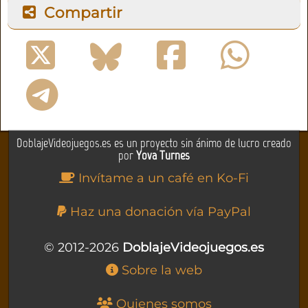
Compartir
DoblajeVideojuegos.es es un proyecto sin ánimo de lucro creado
por
Yova Turnes
Invítame a un café en Ko-Fi
Haz una donación vía PayPal
© 2012-2026
DoblajeVideojuegos.es
Sobre la web
Quienes somos