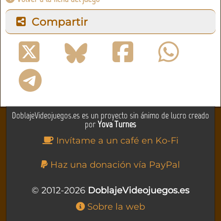
Compartir
DoblajeVideojuegos.es es un proyecto sin ánimo de lucro creado
por
Yova Turnes
Invítame a un café en Ko-Fi
Haz una donación vía PayPal
© 2012-2026
DoblajeVideojuegos.es
Sobre la web