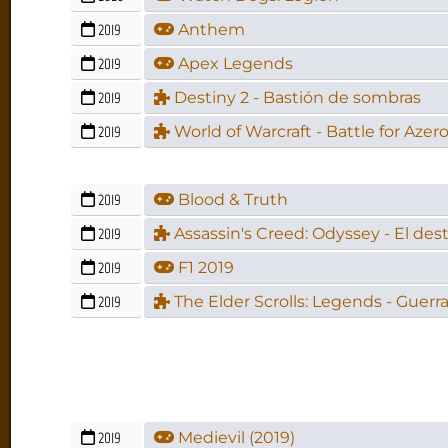
2019
Anthem
2019
Apex Legends
2019
Destiny 2 - Bastión de sombras
2019
World of Warcraft - Battle for Azer
2019
Blood & Truth
2019
Assassin's Creed: Odyssey - El des
2019
F1 2019
2019
The Elder Scrolls: Legends - Guerra
2019
Medievil (2019)