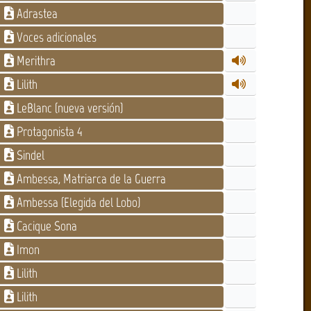
Adrastea
Voces adicionales
Merithra
Lilith
LeBlanc (nueva versión)
Protagonista 4
Sindel
Ambessa, Matriarca de la Guerra
Ambessa (Elegida del Lobo)
Cacique Sona
Imon
Lilith
Lilith