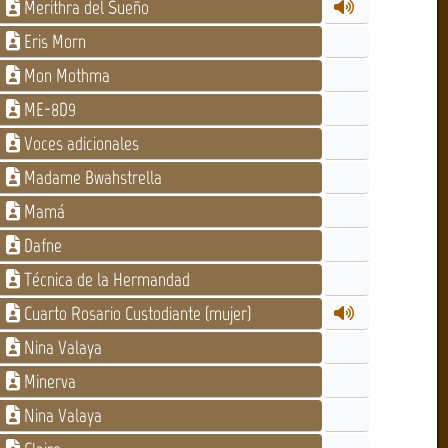
Merithra del Sueño
Eris Morn
Mon Mothma
ME-8D9
Voces adicionales
Madame Bwahstrella
Mamá
Dafne
Técnica de la Hermandad
Cuarto Rosario Custodiante (mujer)
Nina Valaya
Minerva
Nina Valaya