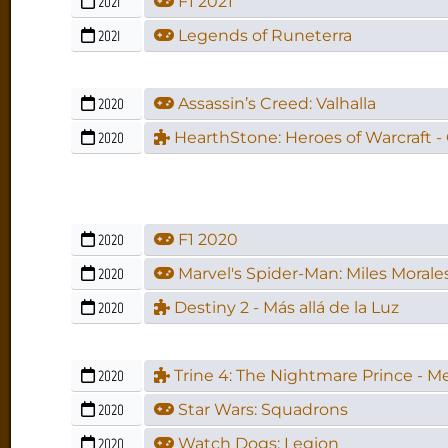
2021
F1 2021
2021
Legends of Runeterra
2020
Assassin’s Creed: Valhalla
2020
HearthStone: Heroes of Warcraft - 
2020
F1 2020
2020
Marvel's Spider-Man: Miles Morale
2020
Destiny 2 - Más allá de la Luz
2020
Trine 4: The Nightmare Prince - Me
2020
Star Wars: Squadrons
2020
Watch Dogs: Legion