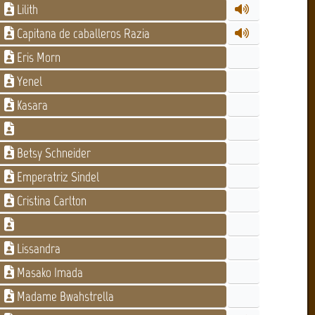
Lilith
Capitana de caballeros Razia
Eris Morn
Yenel
Kasara
Betsy Schneider
Emperatriz Sindel
Cristina Carlton
Lissandra
Masako Imada
Madame Bwahstrella