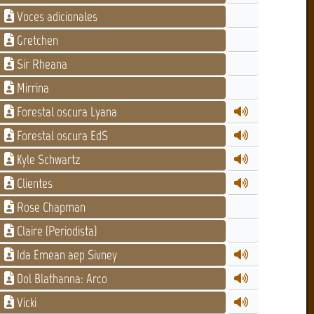
Voces adicionales
Gretchen
Sir Rheana
Mirrina
Forestal oscura Lyana
Forestal oscura EdS
Kyle Schwartz
Clientes
Rose Chapman
Claire (Periodista)
Ida Emean aep Sivney
Dol Blathanna: Arco
Vicki