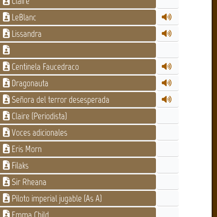
Claire
LeBlanc
Lissandra
Centinela Faucedraco
Dragonauta
Señora del terror desesperada
Claire (Periodista)
Voces adicionales
Eris Morn
Filaks
Sir Rheana
Piloto imperial jugable (As A)
Emma Child