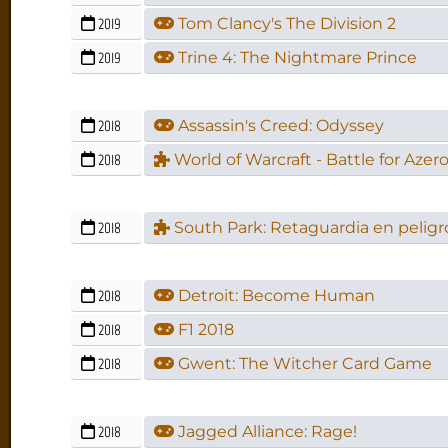
2019
Tom Clancy's The Division 2
2019
Trine 4: The Nightmare Prince
2018
Assassin's Creed: Odyssey
2018
World of Warcraft - Battle for Azer
2018
South Park: Retaguardia en peligr
2018
Detroit: Become Human
2018
F1 2018
2018
Gwent: The Witcher Card Game
2018
Jagged Alliance: Rage!