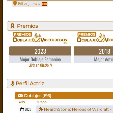
Bilbao
Bizkaia
,
Premios
2023
2018
Mejor Doblaje Femenino
Mejor Actr
Lilith en Diablo IV
Perfil Actriz
Doblajes [
193
]
AÑO
JUEGO
2026
HearthStone: Heroes of Warcraft 