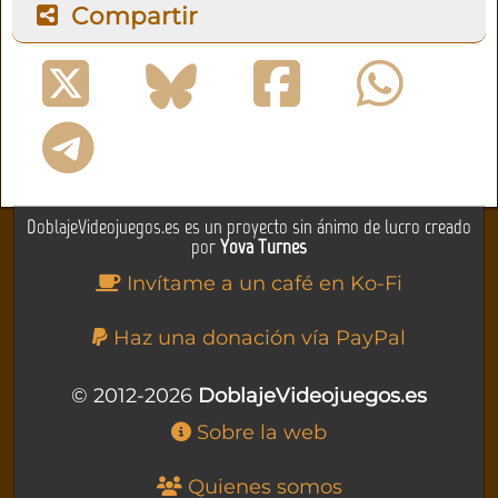
Compartir
DoblajeVideojuegos.es es un proyecto sin ánimo de lucro creado
por
Yova Turnes
Invítame a un café en Ko-Fi
Haz una donación vía PayPal
© 2012-2026
DoblajeVideojuegos.es
Sobre la web
Quienes somos