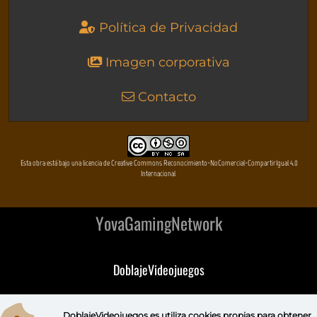
Política de Privacidad
Imagen corporativa
Contacto
Esta obra está bajo una licencia de Creative Commons Reconocimiento-NoComercial-CompartirIgual 4.0
Internacional
YovaGamingNetwork
DoblajeVideojuegos
DeVuego
DoblajeVideojuegos.es utiliza
cookies propias
para obtener