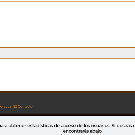
orativa
Contacto
ara obtener estadísticas de acceso de los usuarios. Si deseas
encontrarás abajo.
Esta obra está bajo una licencia de Creative Commons Reconocimiento-NoComercial-CompartirIgual 4.0 Internacional