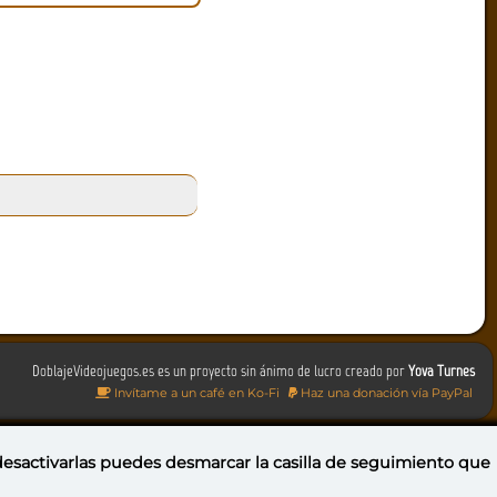
DoblajeVideojuegos.es es un proyecto sin ánimo de lucro creado por
Yova Turnes
Invítame a un café en Ko-Fi
Haz una donación vía PayPal
 desactivarlas puedes
desmarcar la casilla de seguimiento
que