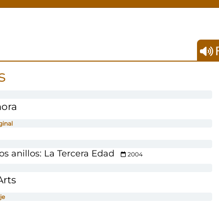
F
s
mora
ginal
los anillos: La Tercera Edad
2004
Arts
je