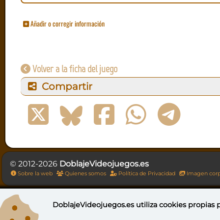
Añadir o corregir información
Volver a la ficha del juego
Compartir
© 2012-2026
DoblajeVideojuegos.es
Sobre la web
Quienes somos
Política de Privacidad
Imagen corp
DoblajeVideojuegos.es utiliza
cookies propias
p