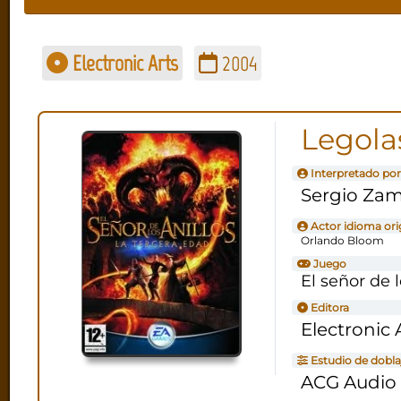
Electronic Arts
2004
Legola
Interpretado por
Sergio Za
Actor idioma ori
Orlando Bloom
Juego
El señor de 
Editora
Electronic 
Estudio de dobla
ACG Audio