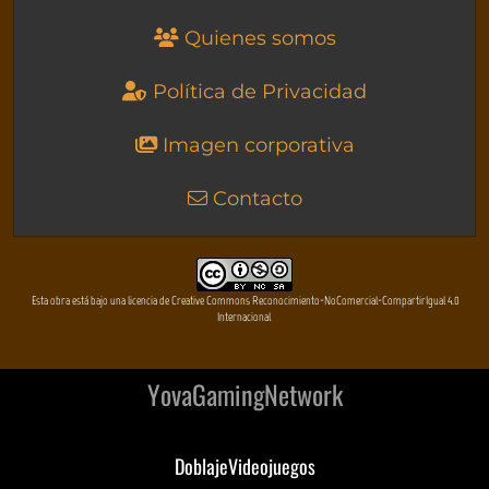
Quienes somos
Política de Privacidad
Imagen corporativa
Contacto
Esta obra está bajo una licencia de Creative Commons Reconocimiento-NoComercial-CompartirIgual 4.0
Internacional
YovaGamingNetwork
DoblajeVideojuegos