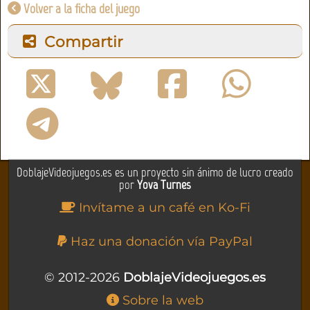
Volver a la ficha del juego
Compartir
DoblajeVideojuegos.es es un proyecto sin ánimo de lucro creado
por
Yova Turnes
Invítame a un café en Ko-Fi
Haz una donación vía PayPal
© 2012-2026
DoblajeVideojuegos.es
Sobre la web