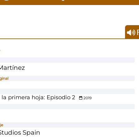
F
s
Martínez
ginal
 la primera hoja: Episodio 2
2019
je
tudios Spain