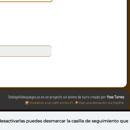
DoblajeVideojuegos.es es un proyecto sin ánimo de lucro creado por
Yova Turnes
Invítame a un café en Ko-Fi
Haz una donación vía PayPal
 desactivarlas puedes
desmarcar la casilla de seguimiento
que