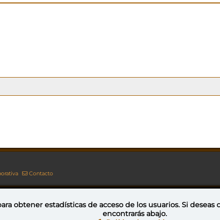
orativa
Contacto
ara obtener estadísticas de acceso de los usuarios. Si deseas
encontrarás abajo.
Esta obra está bajo una licencia de Creative Commons Reconocimiento-NoComercial-CompartirIgual 4.0 Internacional