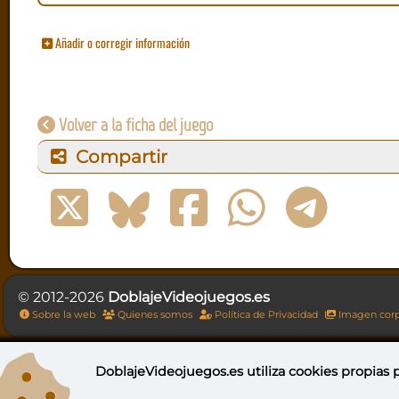
Añadir o corregir información
Volver a la ficha del juego
Compartir
© 2012-2026
DoblajeVideojuegos.es
Sobre la web
Quienes somos
Política de Privacidad
Imagen corp
DoblajeVideojuegos.es utiliza
cookies propias
p