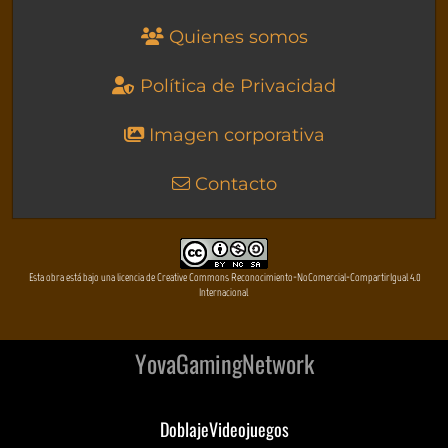
Quienes somos
Política de Privacidad
Imagen corporativa
Contacto
Esta obra está bajo una licencia de Creative Commons Reconocimiento-NoComercial-CompartirIgual 4.0
Internacional
YovaGamingNetwork
DoblajeVideojuegos