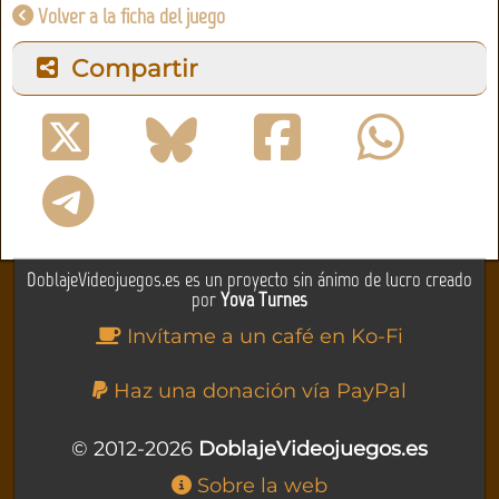
Volver a la ficha del juego
Compartir
DoblajeVideojuegos.es es un proyecto sin ánimo de lucro creado
por
Yova Turnes
Invítame a un café en Ko-Fi
Haz una donación vía PayPal
© 2012-2026
DoblajeVideojuegos.es
Sobre la web