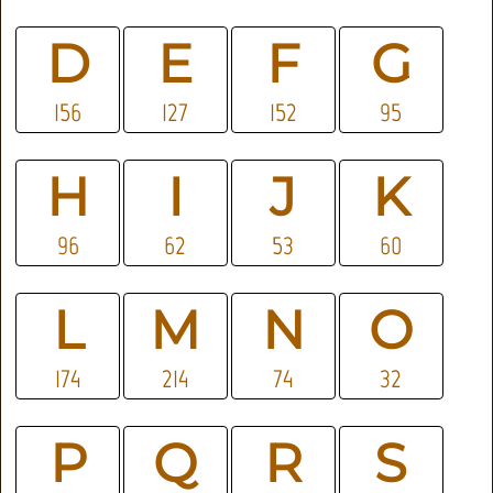
D
E
F
G
156
127
152
95
H
I
J
K
96
62
53
60
L
M
N
O
174
214
74
32
P
Q
R
S