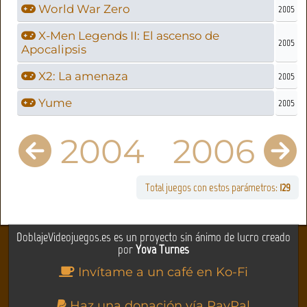
World War Zero
2005
X-Men Legends II: El ascenso de
2005
Apocalipsis
X2: La amenaza
2005
Yume
2005
2004
2006
Total juegos con estos parámetros:
129
DoblajeVideojuegos.es es un proyecto sin ánimo de lucro creado
por
Yova Turnes
Invítame a un café en Ko-Fi
Haz una donación vía PayPal