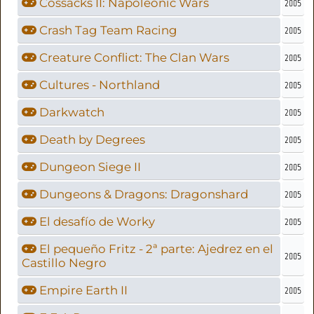
Cossacks II: Napoleonic Wars
2005
Crash Tag Team Racing
2005
Creature Conflict: The Clan Wars
2005
Cultures - Northland
2005
Darkwatch
2005
Death by Degrees
2005
Dungeon Siege II
2005
Dungeons & Dragons: Dragonshard
2005
El desafío de Worky
2005
El pequeño Fritz - 2ª parte: Ajedrez en el
2005
Castillo Negro
Empire Earth II
2005