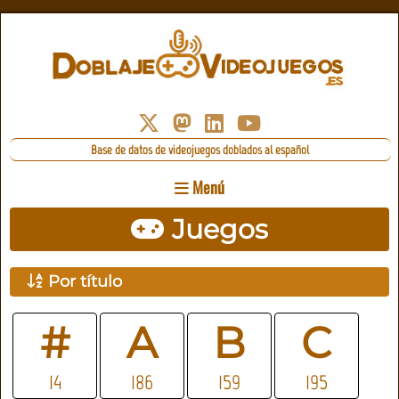
Base de datos de videojuegos doblados al español
Menú
Juegos
Por título
#
A
B
C
14
186
159
195