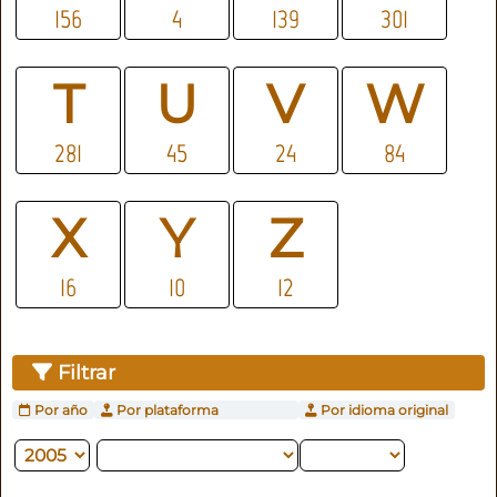
156
4
139
301
T
U
V
W
281
45
24
84
X
Y
Z
16
10
12
Filtrar
Por año
Por plataforma
Por idioma original