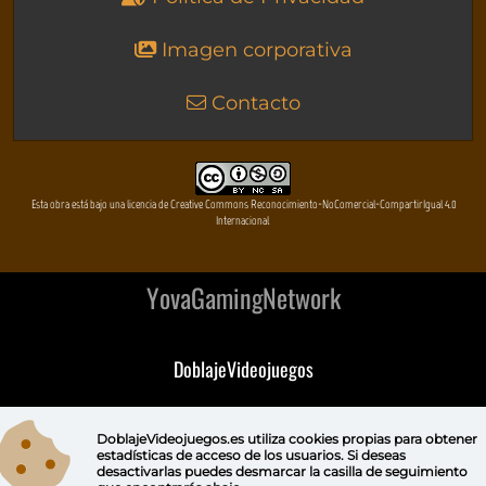
Imagen corporativa
Contacto
Esta obra está bajo una licencia de Creative Commons Reconocimiento-NoComercial-CompartirIgual 4.0
Internacional
YovaGamingNetwork
DoblajeVideojuegos
DeVuego
DoblajeVideojuegos.es utiliza
cookies propias
para obtener
estadísticas de acceso de los usuarios. Si deseas
DeVuego GAL
desactivarlas puedes
desmarcar la casilla de seguimiento