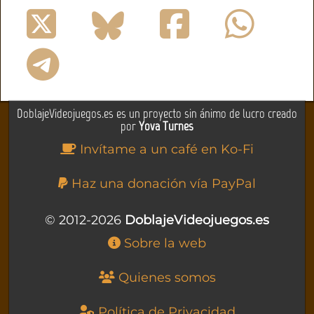
DoblajeVideojuegos.es es un proyecto sin ánimo de lucro creado
por
Yova Turnes
Invítame a un café en Ko-Fi
Haz una donación vía PayPal
© 2012-2026
DoblajeVideojuegos.es
Sobre la web
Quienes somos
Política de Privacidad