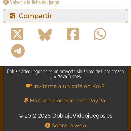
Volver a la ficha del juego
Compartir
DoblajeVideojuegos.es es un proyecto sin ánimo de lucro creado
por
Yova Turnes
Invítame a un café en Ko-Fi
Haz una donación vía PayPal
© 2012-2026
DoblajeVideojuegos.es
Sobre la web