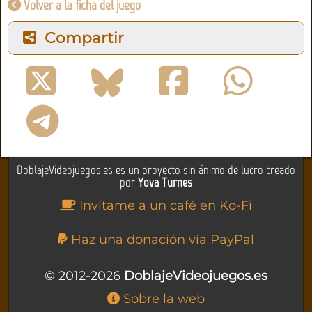
Volver a la ficha del juego
Compartir
DoblajeVideojuegos.es es un proyecto sin ánimo de lucro creado
por
Yova Turnes
Invítame a un café en Ko-Fi
Haz una donación vía PayPal
© 2012-2026
DoblajeVideojuegos.es
Sobre la web