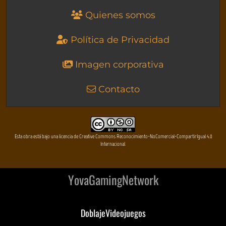
Quienes somos
Política de Privacidad
Imagen corporativa
Contacto
Esta obra está bajo una licencia de Creative Commons Reconocimiento-NoComercial-CompartirIgual 4.0
Internacional
YovaGamingNetwork
DoblajeVideojuegos