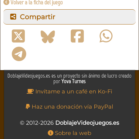
Volver a la ficha del juego
Compartir
DoblajeVideojuegos.es es un proyecto sin ánimo de lucro creado
por
Yova Turnes
Invítame a un café en Ko-Fi
Haz una donación vía PayPal
© 2012-2026
DoblajeVideojuegos.es
Sobre la web