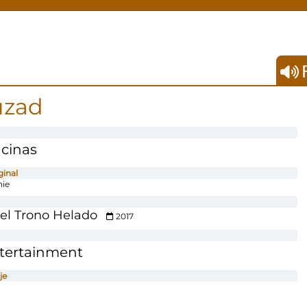
F
uzad
cinas
ginal
ie
del Trono Helado
2017
ntertainment
je