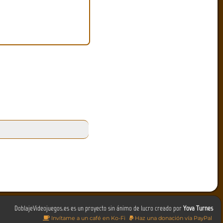
DoblajeVideojuegos.es es un proyecto sin ánimo de lucro creado por
Yova Turnes
Invítame a un café en Ko-Fi
Haz una donación vía PayPal