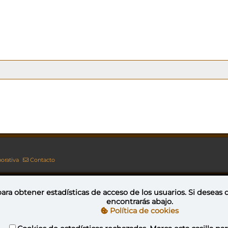
orativa
Contacto
ara obtener estadísticas de acceso de los usuarios. Si deseas
encontrarás abajo.
Esta obra está bajo una licencia de Creative Commons Reconocimiento-NoComercial-CompartirIgual 4.0 Internacional
Política de cookies