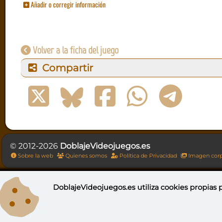
Añadir o corregir información
Volver a la ficha del juego
Compartir
© 2012-2026
DoblajeVideojuegos.es
Sobre la web
Quienes somos
Política de Privacidad
Imagen corp
DoblajeVideojuegos.es utiliza
cookies propias
p