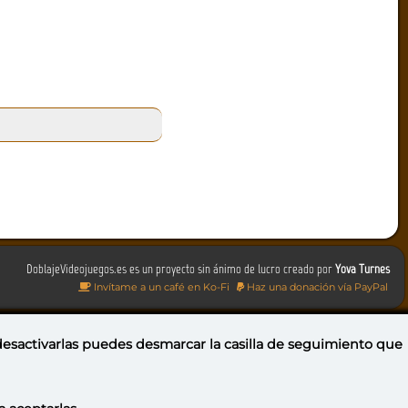
DoblajeVideojuegos.es es un proyecto sin ánimo de lucro creado por
Yova Turnes
Invítame a un café en Ko-Fi
Haz una donación vía PayPal
 desactivarlas puedes
desmarcar la casilla de seguimiento
que