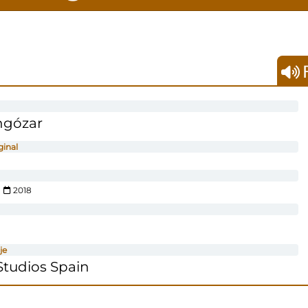
F
ngózar
ginal
2018
je
tudios Spain