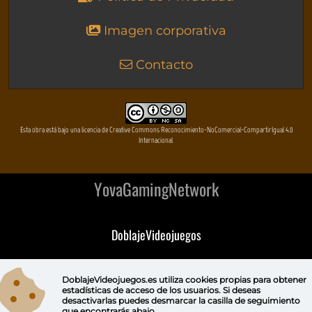
Imagen corporativa
Contacto
Esta obra está bajo una licencia de Creative Commons Reconocimiento-NoComercial-CompartirIgual 4.0
Internacional
YovaGamingNetwork
DoblajeVideojuegos
DeVuego
DoblajeVideojuegos.es utiliza
cookies propias
para obtener
estadísticas de acceso de los usuarios. Si deseas
DeVuego GAL
desactivarlas puedes
desmarcar la casilla de seguimiento
que encontrarás abajo.