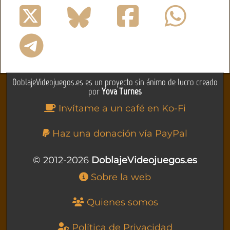
DoblajeVideojuegos.es es un proyecto sin ánimo de lucro creado
por
Yova Turnes
Invítame a un café en Ko-Fi
Haz una donación vía PayPal
© 2012-2026
DoblajeVideojuegos.es
Sobre la web
Quienes somos
Política de Privacidad