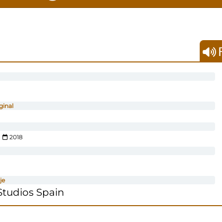
F
ginal
2018
je
tudios Spain