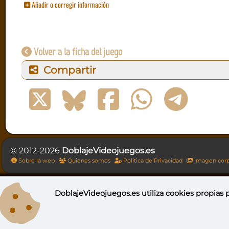
Añadir o corregir información
Volver a la ficha del juego
Compartir
© 2012-2026
DoblajeVideojuegos.es
Sobre la web
Quienes somos
Política de Privacidad
Imagen corp
DoblajeVideojuegos.es utiliza
cookies propias
p