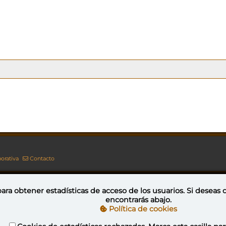
orativa
Contacto
ara obtener estadísticas de acceso de los usuarios. Si deseas
encontrarás abajo.
Esta obra está bajo una licencia de Creative Commons Reconocimiento-NoComercial-CompartirIgual 4.0 Internacional
Política de cookies