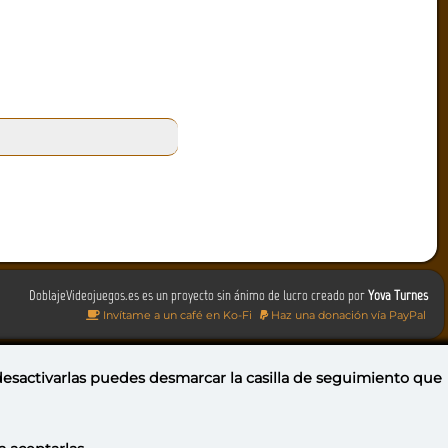
DoblajeVideojuegos.es es un proyecto sin ánimo de lucro creado por
Yova Turnes
Invítame a un café en Ko-Fi
Haz una donación vía PayPal
 desactivarlas puedes
desmarcar la casilla de seguimiento
que