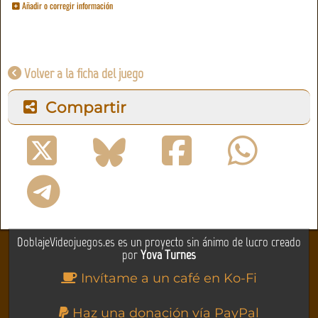
Añadir o corregir información
Volver a la ficha del juego
Compartir
DoblajeVideojuegos.es es un proyecto sin ánimo de lucro creado
por
Yova Turnes
Invítame a un café en Ko-Fi
Haz una donación vía PayPal