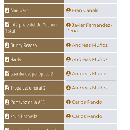
Alan Wake
Fran Canals
Intérprete del Dr. Yoshimi
Javier Fernández-
Tokui
Peña
Quincy Reagan
Andreas Muñoz
Hardy
Andreas Muñoz
Guardia del panóptico 2
Andreas Muñoz
Tropa del umbral 2
Andreas Muñoz
Portavoz de la AFC
Carlos Pando
Kevin Horowitz
Carlos Pando