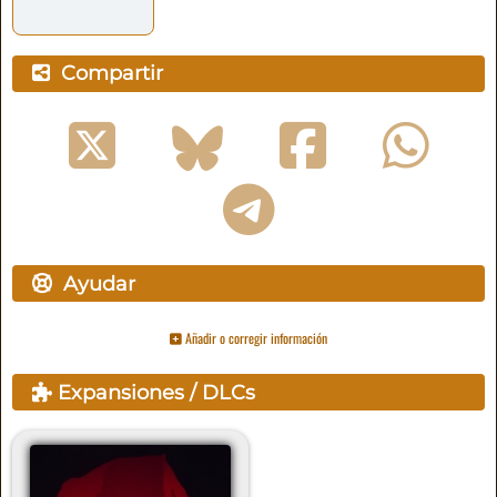
Compartir
Ayudar
Añadir o corregir información
Expansiones / DLCs