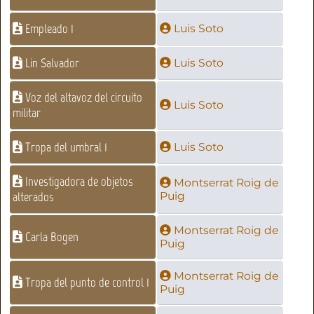
Empleado 1
Luis Soto
Lin Salvador
Luis Soto
Voz del altavoz del circuito
Luis Soto
militar
Tropa del umbral 1
Luis Soto
Investigadora de objetos
Montserrat Roig de
alterados
Puig
Montserrat Roig de
Carla Bogen
Puig
Montserrat Roig de
Tropa del punto de control 1
Puig