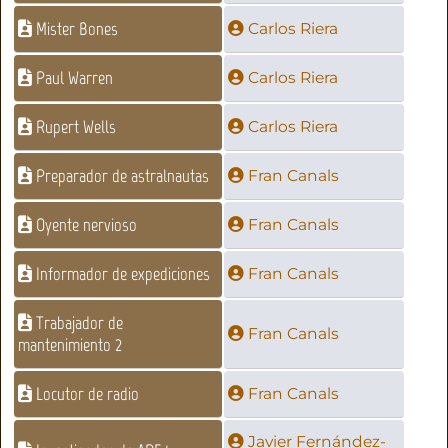
Mister Bones
Carlos Riera
Paul Warren
Carlos Riera
Rupert Wells
Carlos Riera
Preparador de astralnautas
Fran Canals
Oyente nervioso
Fran Canals
Informador de expediciones
Fran Canals
Trabajador de
Fran Canals
mantenimiento 2
Locutor de radio
Fran Canals
Javier Fernández-