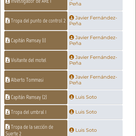
Investigador de ARE 1
Peña
Javier Fernández-
Tropa del punto de control 2
Peña
Javier Fernández-
Capitán Ramsey (1)
Peña
Javier Fernández-
Visitante del motel
Peña
Javier Fernández-
Alberto Tommasi
Peña
Capitán Ramsey (2)
Luis Soto
Tropa del umbral 1
Luis Soto
Tropa de la sección de
Luis Soto
Suerte 2