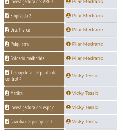
Investigadora del ARE 2
Pilar Medrano
Empleada 2
Pilar Medrano
Dra. Pierce
Pilar Medrano
Psiquiatra
Pilar Medrano
Soldado malherida
Pilar Medrano
Trabajadora del punto de
Vicky Tessio
control 4
Médica
Vicky Tessio
Investigadora del espejo
Vicky Tessio
Guardia del panóptico 1
Vicky Tessio