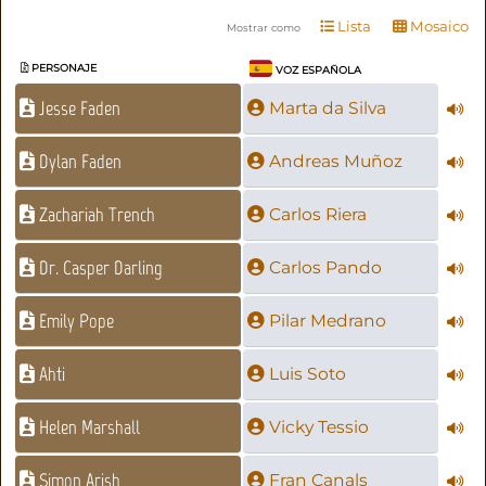
Lista
Mosaico
Mostrar como
PERSONAJE
VOZ ESPAÑOLA
Jesse Faden
Marta da Silva
Dylan Faden
Andreas Muñoz
Zachariah Trench
Carlos Riera
Dr. Casper Darling
Carlos Pando
Emily Pope
Pilar Medrano
Ahti
Luis Soto
Helen Marshall
Vicky Tessio
Simon Arish
Fran Canals