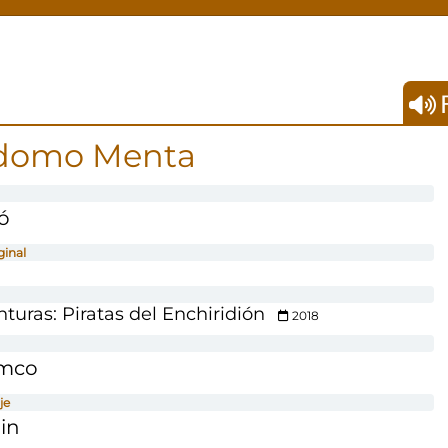
F
domo Menta
ó
ginal
turas: Piratas del Enchiridión
2018
amco
je
in