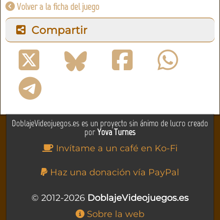
Volver a la ficha del juego
Compartir
DoblajeVideojuegos.es es un proyecto sin ánimo de lucro creado
por
Yova Turnes
Invítame a un café en Ko-Fi
Haz una donación vía PayPal
© 2012-2026
DoblajeVideojuegos.es
Sobre la web