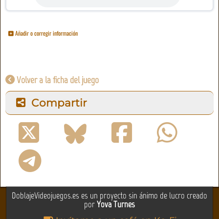
Añadir o corregir información
Volver a la ficha del juego
Compartir
DoblajeVideojuegos.es es un proyecto sin ánimo de lucro creado
por
Yova Turnes