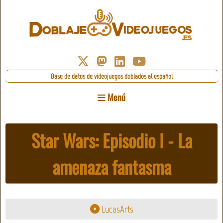
Base de datos de videojuegos doblados al español
Menú
Star Wars: Episodio I - La
amenaza fantasma
LucasArts