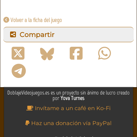
Volver a la ficha del juego
Compartir
DoblajeVideojuegos.es es un proyecto sin ánimo de lucro creado
por
Yova Turnes
Invítame a un café en Ko-Fi
Haz una donación vía PayPal