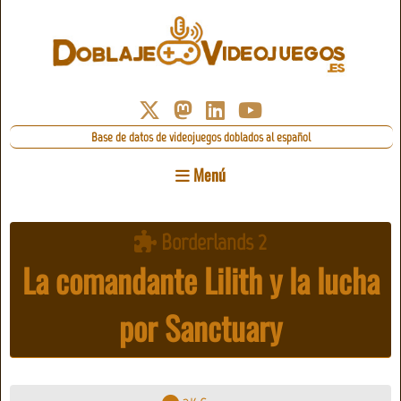
Base de datos de videojuegos doblados al español
Menú
Borderlands 2
La comandante Lilith y la lucha
por Sanctuary