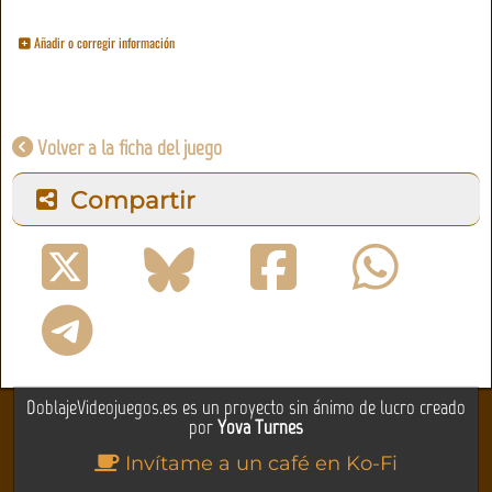
Añadir o corregir información
Volver a la ficha del juego
Compartir
DoblajeVideojuegos.es es un proyecto sin ánimo de lucro creado
por
Yova Turnes
Invítame a un café en Ko-Fi