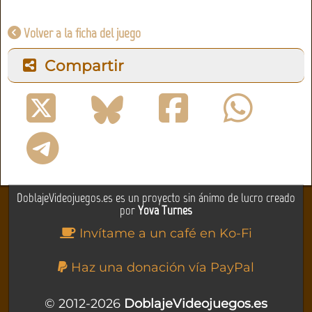
Volver a la ficha del juego
Compartir
DoblajeVideojuegos.es es un proyecto sin ánimo de lucro creado
por
Yova Turnes
Invítame a un café en Ko-Fi
Haz una donación vía PayPal
© 2012-2026
DoblajeVideojuegos.es