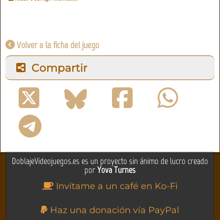
Volver a la ficha del juego
Compartir
DoblajeVideojuegos.es es un proyecto sin ánimo de lucro creado
por
Yova Turnes
Invítame a un café en Ko-Fi
Haz una donación vía PayPal