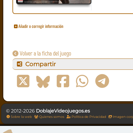
Añadir o corregir información
Volver a la ficha del juego
Compartir
© 2012-2026
DoblajeVideojuegos.es
Sobre la web
Quienes somos
Política de Privacidad
Imagen corp