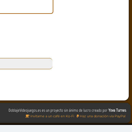
DoblajeVideojuegos.es es un proyecto sin ánimo de lucro creado por
Yova Turnes
Invítame a un café en Ko-Fi
Haz una donación vía PayPal