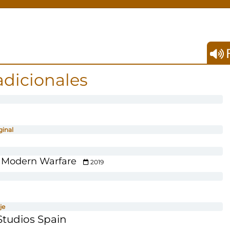
F
adicionales
ginal
: Modern Warfare
2019
je
tudios Spain