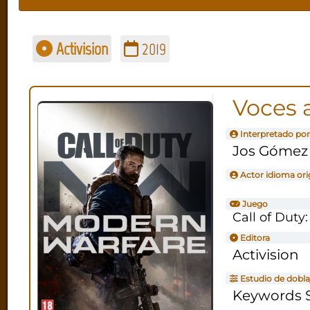
Activision
2019
Voces 
Interpretado por
Jos Gómez
Actor idioma ori
Juego
Call of Duty
Editora
Activision
Estudio de dobla
Keywords S