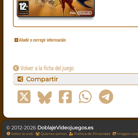
Añadir o corregir información
Volver a la ficha del juego
Compartir
© 2012-2026
DoblajeVideojuegos.es
Sobre la web
Quienes somos
Política de Privacidad
Imagen corp