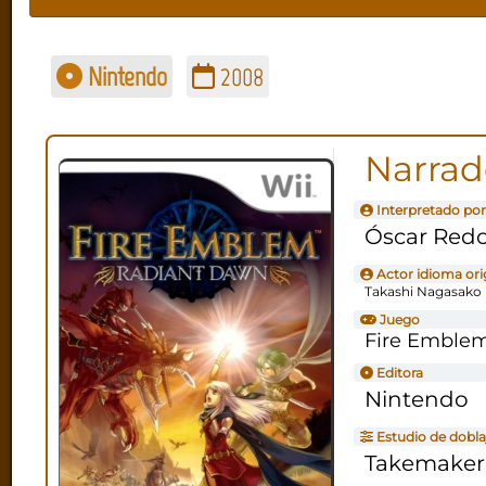
Nintendo
2008
Narrad
Interpretado por
Óscar Red
Actor idioma ori
Takashi Nagasako
Juego
Fire Emble
Editora
Nintendo
Estudio de dobla
Takemaker