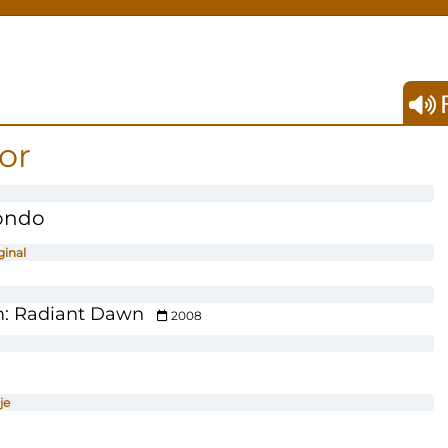
F
or
ondo
ginal
m: Radiant Dawn
2008
je