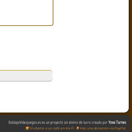
DoblajeVideojuegos.es es un proyecto sin ánimo de lucro creado por
Yova Turnes
Invítame a un café en Ko-Fi
Haz una donación vía PayPal