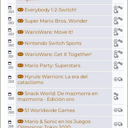
Everybody 1-2-Switch!
2023
Super Mario Bros. Wonder
2023
WarioWare: Move It!
2023
Nintendo Switch Sports
2022
WarioWare: Get It Together!
2021
Mario Party: Superstars
2021
Hyrule Warriors: La era del
2020
cataclismo
Snack World: De mazmorra en
2020
mazmorra - Edición oro
51 Worldwide Games
2020
Mario & Sonic en los Juegos
2019
Olímpicos: Tokio 2020