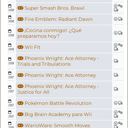
Super Smash Bros. Brawl
2008
Fire Emblem: Radiant Dawn
2008
¡Cocina conmigo!: ¿Qué
2008
preparamos hoy?
Wii Fit
2008
Phoenix Wright: Ace Attorney -
2008
Trials and Tribulations
Phoenix Wright: Ace Attorney
2007
Phoenix Wright: Ace Attorney -
2007
Justice for All
Pokémon Battle Revolution
2007
Big Brain Academy para Wii
2007
WarioWare: Smooth Moves
2006