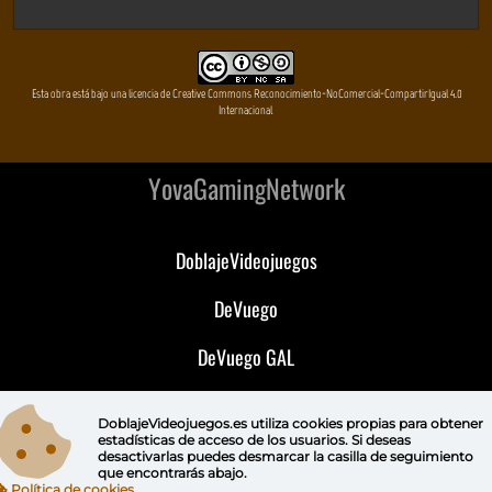
Esta obra está bajo una licencia de Creative Commons Reconocimiento-NoComercial-CompartirIgual 4.0
Internacional
YovaGamingNetwork
DoblajeVideojuegos
DeVuego
DeVuego GAL
DeVuego LATAM
DoblajeVideojuegos.es utiliza
cookies propias
para obtener
estadísticas de acceso de los usuarios. Si deseas
DeVuego Portugal
desactivarlas puedes
desmarcar la casilla de seguimiento
que encontrarás abajo.
Política de cookies