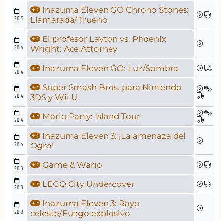
Inazuma Eleven GO Chrono Stones:
2015
Llamarada/Trueno
El profesor Layton vs. Phoenix
2014
Wright: Ace Attorney
Inazuma Eleven GO: Luz/Sombra
2014
Super Smash Bros. para Nintendo
2014
3DS y Wii U
Mario Party: Island Tour
2014
Inazuma Eleven 3: ¡La amenaza del
2014
Ogro!
Game & Wario
2013
LEGO City Undercover
2013
Inazuma Eleven 3: Rayo
2013
celeste/Fuego explosivo