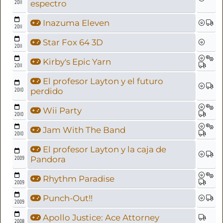
2011
espectro
Inazuma Eleven
2011
Star Fox 64 3D
2011
Kirby's Epic Yarn
2011
El profesor Layton y el futuro
2010
perdido
Wii Party
2010
Jam With The Band
2010
El profesor Layton y la caja de
2009
Pandora
Rhythm Paradise
2009
Punch-Out!!
2009
Apollo Justice: Ace Attorney
2008