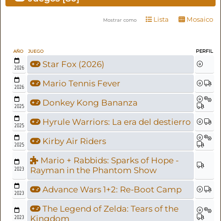
Lista
Mosaico
Mostrar como
PERFIL
AÑO
JUEGO
Star Fox (2026)
2026
Mario Tennis Fever
2026
Donkey Kong Bananza
2025
Hyrule Warriors: La era del destierro
2025
Kirby Air Riders
2025
Mario + Rabbids: Sparks of Hope -
2023
Rayman in the Phantom Show
Advance Wars 1+2: Re-Boot Camp
2023
The Legend of Zelda: Tears of the
2023
Kingdom