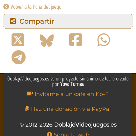
Volver a la ficha del juego
Compartir
DoblajeVideojuegos.es es un proyecto sin ánimo de lucro creado
por
Yova Turnes
Invítame a un café en Ko-Fi
Haz una donación vía PayPal
© 2012-2026
DoblajeVideojuegos.es
Sobre la web