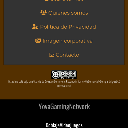
Quienes somos
Política de Privacidad
Imagen corporativa
Contacto
Esta obra está bajo una licencia de Creative Commons Reconocimiento-NoComercial-CompartirIgual 4.0
Internacional
YovaGamingNetwork
DoblajeVideojuegos