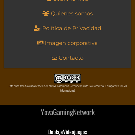
Quienes somos
Política de Privacidad
Imagen corporativa
Contacto
Esta obra está bajo una licencia de Creative Commons Reconocimiento-NoComercial-CompartirIgual 4.0
Internacional
YovaGamingNetwork
DoblajeVideojuegos