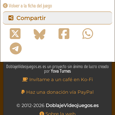
Volver a la ficha del juego
Compartir
DoblajeVideojuegos.es es un proyecto sin ánimo de lucro creado
por
Yova Turnes
Invítame a un café en Ko-Fi
Haz una donación vía PayPal
© 2012-2026
DoblajeVideojuegos.es
Sobre la web