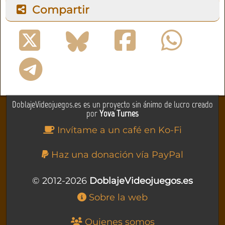
Compartir
DoblajeVideojuegos.es es un proyecto sin ánimo de lucro creado
por
Yova Turnes
Invítame a un café en Ko-Fi
Haz una donación vía PayPal
© 2012-2026
DoblajeVideojuegos.es
Sobre la web
Quienes somos