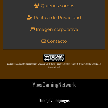
Quienes somos
Política de Privacidad
Imagen corporativa
Contacto
Esta obra está bajo una licencia de Creative Commons Reconocimiento-NoComercial-CompartirIgual 4.0
Internacional
YovaGamingNetwork
DoblajeVideojuegos