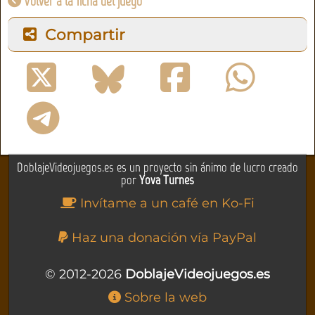
Volver a la ficha del juego
Compartir
DoblajeVideojuegos.es es un proyecto sin ánimo de lucro creado
por
Yova Turnes
Invítame a un café en Ko-Fi
Haz una donación vía PayPal
© 2012-2026
DoblajeVideojuegos.es
Sobre la web