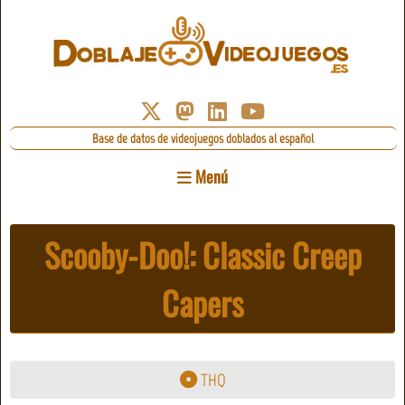
Base de datos de videojuegos doblados al español
Menú
Scooby-Doo!: Classic Creep
Capers
THQ