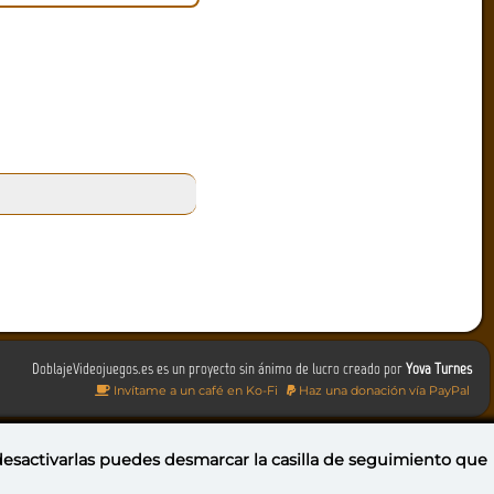
DoblajeVideojuegos.es es un proyecto sin ánimo de lucro creado por
Yova Turnes
Invítame a un café en Ko-Fi
Haz una donación vía PayPal
 desactivarlas puedes
desmarcar la casilla de seguimiento
que