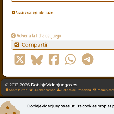
Añadir o corregir información
Volver a la ficha del juego
Compartir
© 2012-2026
DoblajeVideojuegos.es
Sobre la web
Quienes somos
Política de Privacidad
Imagen corp
DoblajeVideojuegos.es utiliza
cookies propias
p