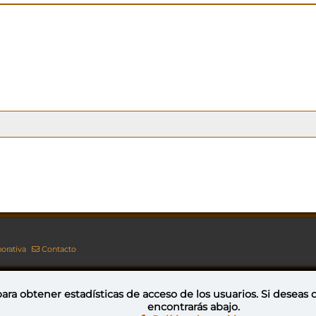
orativa
Contacto
ara obtener estadísticas de acceso de los usuarios. Si deseas
encontrarás abajo.
Esta obra está bajo una licencia de Creative Commons Reconocimiento-NoComercial-CompartirIgual 4.0 Internacional