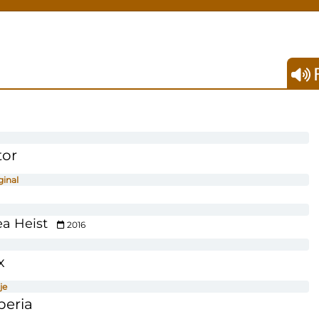
F
tor
ginal
a Heist
2016
x
je
beria