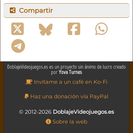
Compartir
DoblajeVideojuegos.es es un proyecto sin ánimo de lucro creado
por
Yova Turnes
Invítame a un café en Ko-Fi
Haz una donación vía PayPal
© 2012-2026
DoblajeVideojuegos.es
Sobre la web