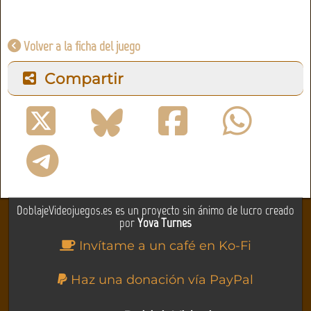
Volver a la ficha del juego
Compartir
DoblajeVideojuegos.es es un proyecto sin ánimo de lucro creado
por
Yova Turnes
Invítame a un café en Ko-Fi
Haz una donación vía PayPal