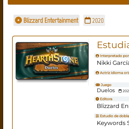
Blizzard Entertainment
2020
Estudia
Interpretado por
Nikki Garcí
Actriz idioma ori
Juego
Duelos
202
Editora
Blizzard E
Estudio de dobla
Keywords S