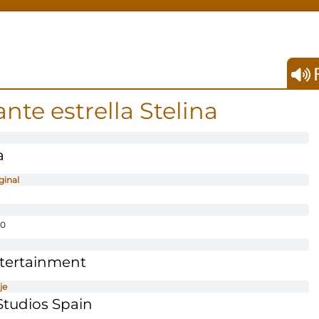
F
nte estrella Stelina
a
ginal
0
ntertainment
je
tudios Spain