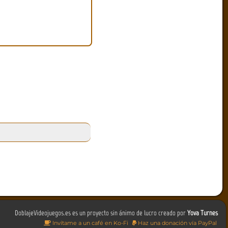
DoblajeVideojuegos.es es un proyecto sin ánimo de lucro creado por
Yova Turnes
Invítame a un café en Ko-Fi
Haz una donación vía PayPal