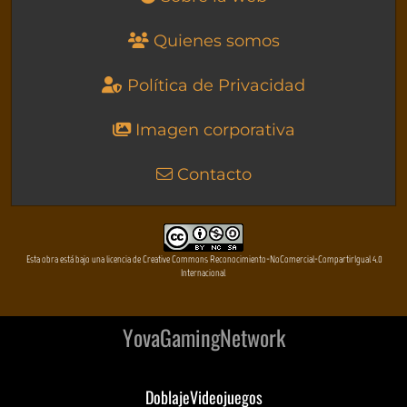
Quienes somos
Política de Privacidad
Imagen corporativa
Contacto
Esta obra está bajo una licencia de Creative Commons Reconocimiento-NoComercial-CompartirIgual 4.0
Internacional
YovaGamingNetwork
DoblajeVideojuegos