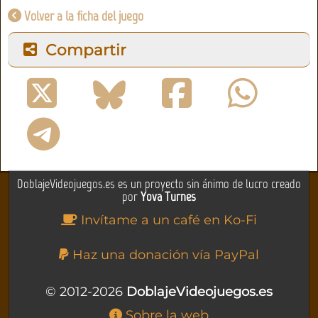
Volver a la ficha del juego
Compartir
DoblajeVideojuegos.es es un proyecto sin ánimo de lucro creado
por
Yova Turnes
Invítame a un café en Ko-Fi
Haz una donación vía PayPal
© 2012-2026
DoblajeVideojuegos.es
Sobre la web