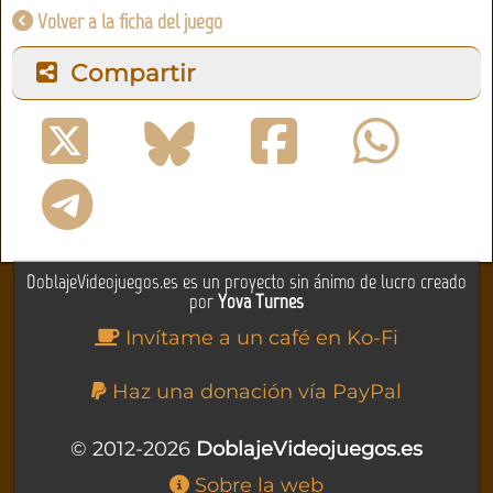
Volver a la ficha del juego
Compartir
DoblajeVideojuegos.es es un proyecto sin ánimo de lucro creado
por
Yova Turnes
Invítame a un café en Ko-Fi
Haz una donación vía PayPal
© 2012-2026
DoblajeVideojuegos.es
Sobre la web