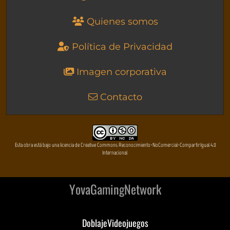
Quienes somos
Política de Privacidad
Imagen corporativa
Contacto
Esta obra está bajo una licencia de Creative Commons Reconocimiento-NoComercial-CompartirIgual 4.0
Internacional
YovaGamingNetwork
DoblajeVideojuegos