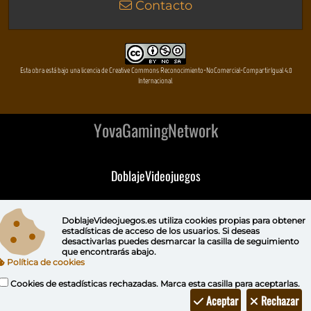
Contacto
Esta obra está bajo una licencia de Creative Commons Reconocimiento-NoComercial-CompartirIgual 4.0
Internacional
YovaGamingNetwork
DoblajeVideojuegos
DeVuego
DoblajeVideojuegos.es utiliza
cookies propias
para obtener
estadísticas de acceso de los usuarios. Si deseas
DeVuego GAL
desactivarlas puedes
desmarcar la casilla de seguimiento
que encontrarás abajo.
Política de cookies
DeVuego LATAM
Cookies de estadísticas rechazadas. Marca esta casilla para aceptarlas.
DeVuego Portugal
Aceptar
Rechazar