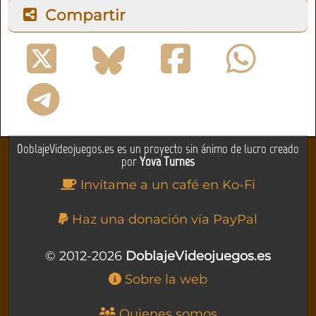
Compartir
DoblajeVideojuegos.es es un proyecto sin ánimo de lucro creado
por
Yova Turnes
Invítame a un café en Ko-Fi
Haz una donación vía PayPal
© 2012-2026
DoblajeVideojuegos.es
Sobre la web
Quienes somos