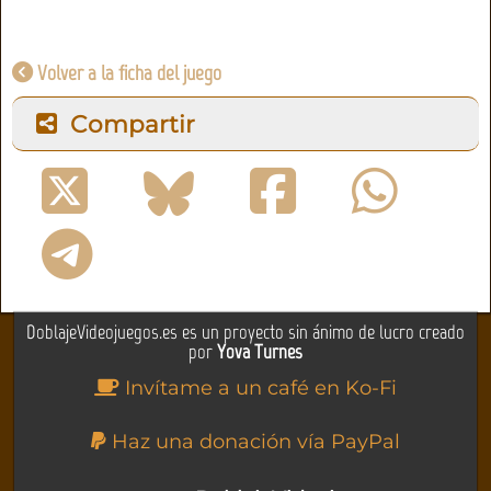
Volver a la ficha del juego
Compartir
DoblajeVideojuegos.es es un proyecto sin ánimo de lucro creado
por
Yova Turnes
Invítame a un café en Ko-Fi
Haz una donación vía PayPal